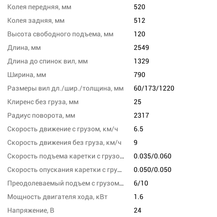
Колея передняя, мм
520
Колея задняя, мм
512
Высота свободного подъема, мм
120
Длина, мм
2549
Длина до спинок вил, мм
1329
Ширина, мм
790
Размеры вил дл./шир./толщина, мм
60/173/1220
Клиренс без груза, мм
25
Радиус поворота, мм
2317
Скорость движение с грузом, км/ч
6.5
Скорость движения без груза, км/ч
9
Скорость подъема каретки с грузом/без груза, м/с
0.035/0.060
Скорость опускания каретки с грузом/без груза,м/сек
0.050/0.050
Преодолеваемый подъем с грузом/без груза,%
6/10
Мощность двигателя хода, кВт
1.6
Напряжение, В
24