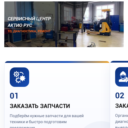
СЕРВИСНЫЙ ЦЕНТР
АКТИО РУС
ТО, ДИАГНОСТИКА, РЕМОНТ
02
01
ЗАК
ЗАКАЗАТЬ ЗАПЧАСТИ
Орган
Подберём нужные запчасти для вашей
диагно
техники и быстро подготовим
выезд
предложение.