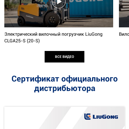
Электрический вилочный погрузчик LiuGong
Вило
CLGA25-S (20-S)
ВСЕ ВИДЕО
Сертификат официального
дистрибьютора