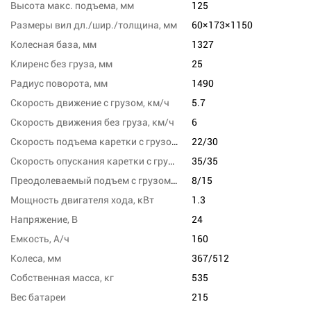
Высота макс. подъема, мм
125
Размеры вил дл./шир./толщина, мм
60×173×1150
Колесная база, мм
1327
Клиренс без груза, мм
25
Радиус поворота, мм
1490
Скорость движение с грузом, км/ч
5.7
Скорость движения без груза, км/ч
6
Скорость подъема каретки с грузом/без груза, м/с
22/30
Скорость опускания каретки с грузом/без груза,м/сек
35/35
Преодолеваемый подъем с грузом/без груза,%
8/15
Мощность двигателя хода, кВт
1.3
Напряжение, В
24
Емкость, А/ч
160
Колеса, мм
367/512
Собственная масса, кг
535
Вес батареи
215