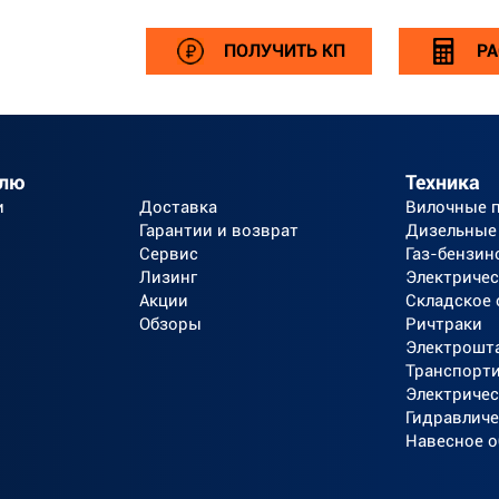
ПОЛУЧИТЬ КП
РА
елю
Техника
и
Доставка
Вилочные 
Гарантии и возврат
Дизельные
Сервис
Газ-бензин
Лизинг
Электричес
Акции
Складское
Обзоры
Ричтраки
Электрошт
Транспорт
Электричес
Гидравличе
Навесное 