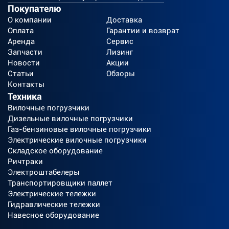
Гарантийные обязательства и все гарантийные
Покупателю
случаи подробно описаны в сервисной книжке,
О компании
Доставка
которая выдается при покупке техники.
Оплата
Гарантии и возврат
Аренда
Сервис
Запросите у вашего менеджера полный список
Запчасти
Лизинг
гарантийных случаев перед покупкой.
Новости
Акции
Статьи
Обзоры
Контакты
Техника
Вилочные погрузчики
Дизельные вилочные погрузчики
Газ-бензиновые вилочные погрузчики
Электрические вилочные погрузчики
Складское оборудование
Ричтраки
Электроштабелеры
Транспортировщики паллет
Электрические тележки
Гидравлические тележки
Навесное оборудование