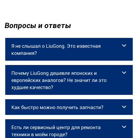
Вопросы и ответы
Я не слышал о LiuGong. Это известная
компания?
LiuGong — один из крупнейших производителей
Почему LiuGong дешевле японских и
спецтехники в мире с годовым оборотом более
европейских аналогов? Не значит ли это
5 млрд долларов. Компания производит
худшее качество?
экскаваторы, фронтальные погрузчики,
грейдеры, катки и, конечно, вилочные
Конкурентная цена погрузчиков LiuGong
Как быстро можно получить запчасти?
обусловлена не экономией на качестве, а
погрузчики. Техника LiuGong работает на
масштабом производства, локализацией
крупнейших строительных, инфраструктурных и
Мы поддерживаем запас самых ходовых
комплектующих и отсутствием переплаты за
промышленных объектах на всех континентах.
Есть ли сервисный центр для ремонта
запчастей под каждую проданную машину на
«премиальный» бренд. По надёжности и ресурсу
техники в моём городе?
LiuGong Machinery - это государственный завод
собственных складах. Более 200 000 запчастей
ключевых узлов LiuGong сопоставим с