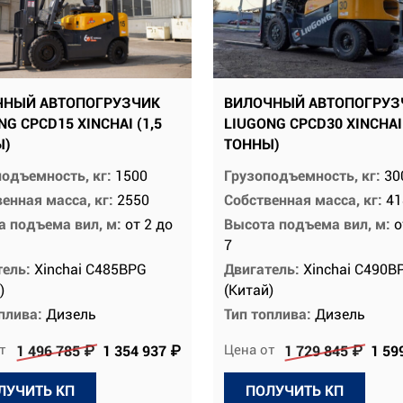
ЧНЫЙ АВТОПОГРУЗЧИК
ВИЛОЧНЫЙ АВТОПОГРУЗ
NG CPCD15 XINCHAI (1,5
LIUGONG CPCD30 XINCHAI
Ы)
ТОННЫ)
подъемность, кг:
1500
Грузоподъемность, кг:
30
енная масса, кг:
2550
Собственная масса, кг:
41
а подъема вил, м:
от 2 до
Высота подъема вил, м:
о
7
тель:
Xinchai C485BPG
Двигатель:
Xinchai C490B
)
(Китай)
оплива:
Дизель
Тип топлива:
Дизель
т
Цена от
1 496 785 ₽
1 354 937 ₽
1 729 845 ₽
1 59
ЛУЧИТЬ КП
ПОЛУЧИТЬ КП