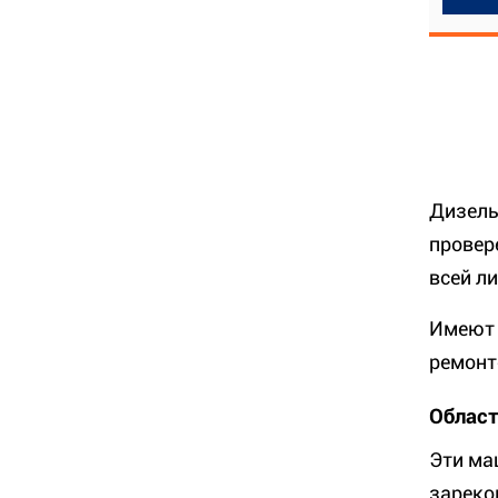
Дизель
провер
всей л
Имеют 
ремонт
Област
Эти ма
зареко