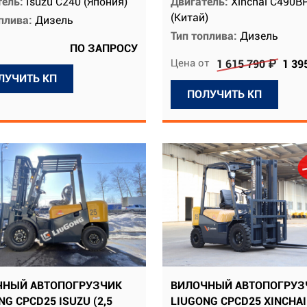
тель:
Isuzu C240 (Япония)
Двигатель:
Xinchai C490B
(Китай)
оплива:
Дизель
Тип топлива:
Дизель
ПО ЗАПРОСУ
Цена от
1 615 790 ₽
1 39
ЛУЧИТЬ КП
ПОЛУЧИТЬ КП
ЧНЫЙ АВТОПОГРУЗЧИК
ВИЛОЧНЫЙ АВТОПОГРУЗ
NG CPCD25 ISUZU (2,5
LIUGONG CPCD25 XINCHAI 