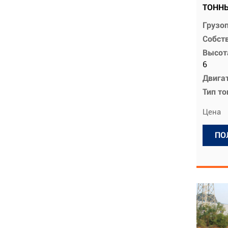
ТОНН
Грузо
Собств
Высот
6
Двига
Тип т
Цена
ПО