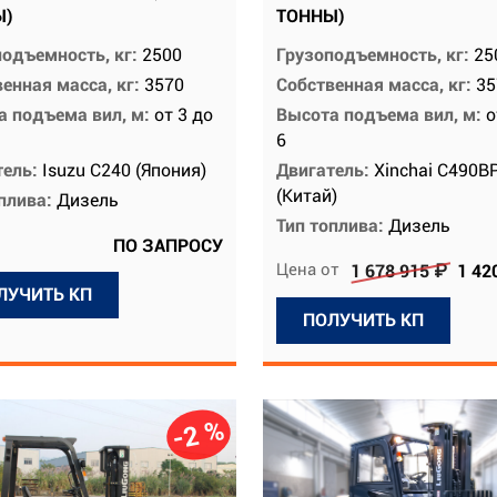
Ы)
ТОННЫ)
подъемность, кг:
2500
Грузоподъемность, кг:
25
енная масса, кг:
3570
Собственная масса, кг:
35
а подъема вил, м:
от 3 до
Высота подъема вил, м:
о
6
тель:
Isuzu C240 (Япония)
Двигатель:
Xinchai C490B
(Китай)
оплива:
Дизель
Тип топлива:
Дизель
ПО ЗАПРОСУ
Цена от
1 678 915 ₽
1 42
ЛУЧИТЬ КП
ПОЛУЧИТЬ КП
-2 %