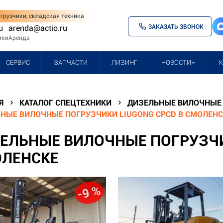
грузчики, складская техника
ЗАКАЗАТЬ ЗВОНОК
u
arenda@actio.ru
ики
Аренда
СЕРВИС
ЗАПЧАСТИ
ЛИЗИНГ
НОВОСТИ
Я
КАТАЛОГ СПЕЦТЕХНИКИ
ДИЗЕЛЬНЫЕ ВИЛОЧНЫЕ 
НЫЕ ВИЛОЧНЫЕ ПОГРУЗЧИКИ LIUGONG CPCD В СМОЛЕНС
ЕЛЬНЫЕ ВИЛОЧНЫЕ ПОГРУЗЧИ
ЛЕНСКЕ
-9 %