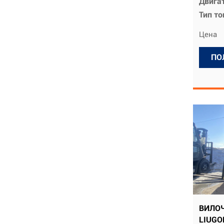
Двига
Тип т
Цена
ПО
ВИЛО
LIUGO