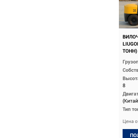
ВИЛО
LIUGO
ТОНН)
Грузо
Собств
Высот
8
Двига
(Китай
Тип т
Цена о
ПО