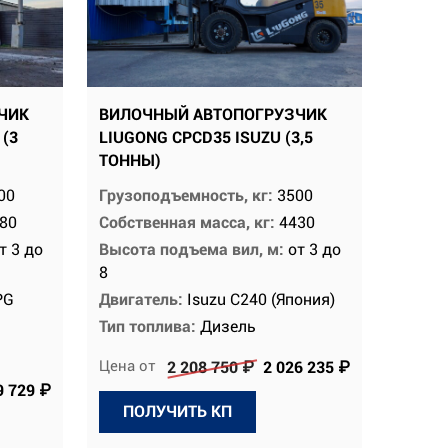
ЧИК
ВИЛОЧНЫЙ АВТОПОГРУЗЧИК
 (3
LIUGONG CPCD35 ISUZU (3,5
ТОННЫ)
00
Грузоподъемность, кг:
3500
80
Собственная масса, кг:
4430
т 3 до
Высота подъема вил, м:
от 3 до
8
PG
Двигатель:
Isuzu C240 (Япония)
Тип топлива:
Дизель
Цена от
2 208 750 ₽
2 026 235 ₽
9 729 ₽
ПОЛУЧИТЬ КП