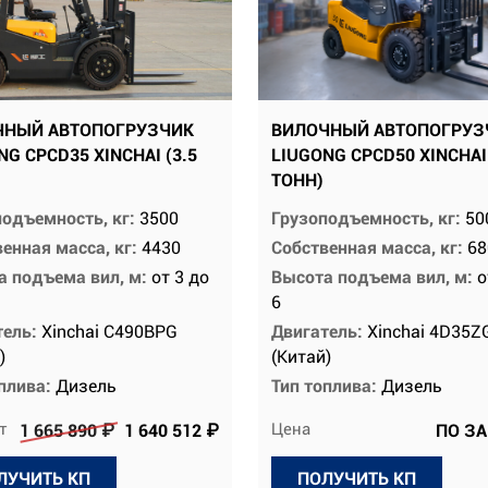
ЧНЫЙ АВТОПОГРУЗЧИК
ВИЛОЧНЫЙ АВТОПОГРУЗ
NG CPCD35 XINCHAI (3.5
LIUGONG CPCD50 XINCHAI
ТОНН)
подъемность, кг:
3500
Грузоподъемность, кг:
50
енная масса, кг:
4430
Собственная масса, кг:
68
а подъема вил, м:
от 3 до
Высота подъема вил, м:
о
6
тель:
Xinchai C490BPG
Двигатель:
Xinchai 4D35Z
)
(Китай)
оплива:
Дизель
Тип топлива:
Дизель
т
Цена
1 665 890 ₽
1 640 512 ₽
ПО З
ЛУЧИТЬ КП
ПОЛУЧИТЬ КП