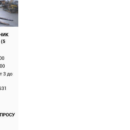
ЧИК
 (5
00
00
т 3 до
G31
АПРОСУ