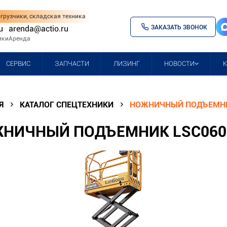
грузчики, складская техника
ЗАКАЗАТЬ ЗВОНОК
u
arenda@actio.ru
ики
Аренда
СЕРВИС
ЗАПЧАСТИ
ЛИЗИНГ
НОВОСТИ
Я
КАТАЛОГ СПЕЦТЕХНИКИ
НОЖНИЧНЫЙ ПОДЪЕМНИ
НИЧНЫЙ ПОДЪЕМНИК LSC060