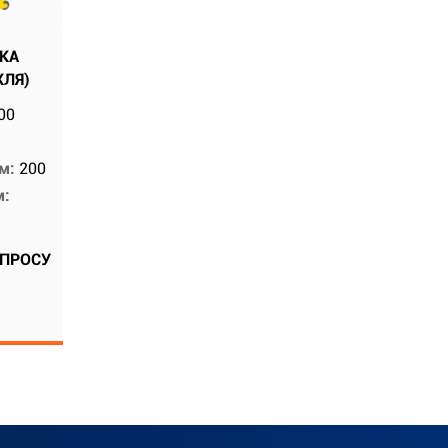
КА
ХЛЯ)
00
мм:
200
м:
АПРОСУ