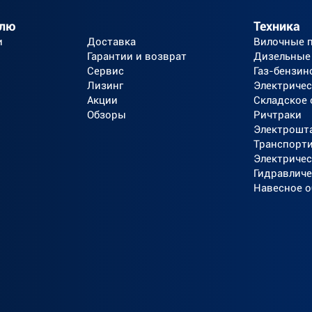
елю
Техника
и
Доставка
Вилочные 
Гарантии и возврат
Дизельные
Сервис
Газ-бензин
Лизинг
Электричес
Акции
Складское
Обзоры
Ричтраки
Электрошт
Транспорт
Электричес
Гидравличе
Навесное 