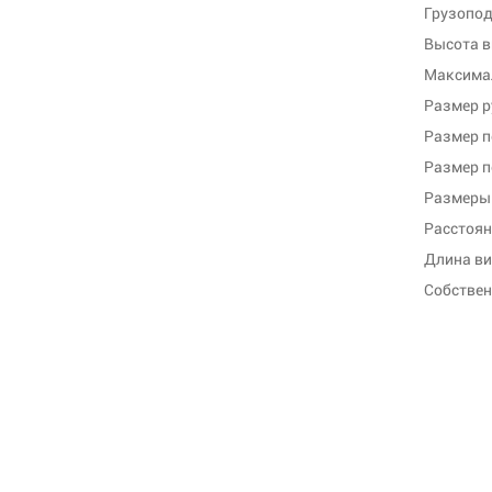
Грузопод
Высота в
Максима
Размер р
Размер п
Размер п
Размеры 
Расстоян
Длина ви
Собствен