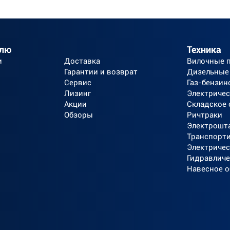
елю
Техника
и
Доставка
Вилочные 
Гарантии и возврат
Дизельные
Сервис
Газ-бензин
Лизинг
Электричес
Акции
Складское
Обзоры
Ричтраки
Электрошт
Транспорт
Электричес
Гидравличе
Навесное 