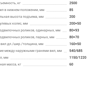
ъемность, кг
2500
ил в нижнем положении, мм
85
льная высота подъема, мм
200
улевых колес, мм
200×50
одвилочных роликов, одинарных, мм
80×93
одвилочных роликов, парных, мм
80×70
вил дл./шир./толщина, мм
160×50
ие между наружными гранями вил, мм
540/685
л, мм
1150/1220
ная масса, кг
60