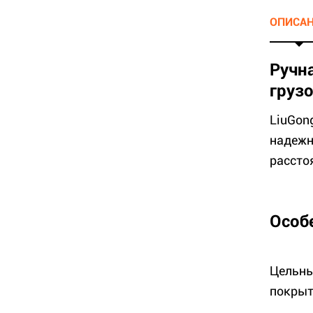
ОПИСА
Ручн
груз
LiuGon
надежн
расстоя
Особ
Цельны
покрыт