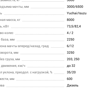
одъема мачты, мм
3000/6500
ль
Yuchai/Isuzu
ная масса, кг
8000
, кВт
73,5/82,4
во колес
4 / 2
 база, мм
2250
лона мачты вперед/назад, град
6/12
оворота, мм
3250
без груза, мм
203, 250
 движения, км/ч
до 32
л уклона, преодол. с нагрузкой, %
35/20
жести, мм
600
ива
Дизель