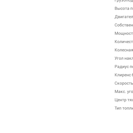
Высота п
Двигате
Собствен
Мощность
Количест
Колесная
Угол нак
Радиус п
Клиренс 
Скорость
Макс. уго
Центр тя
Тип топл