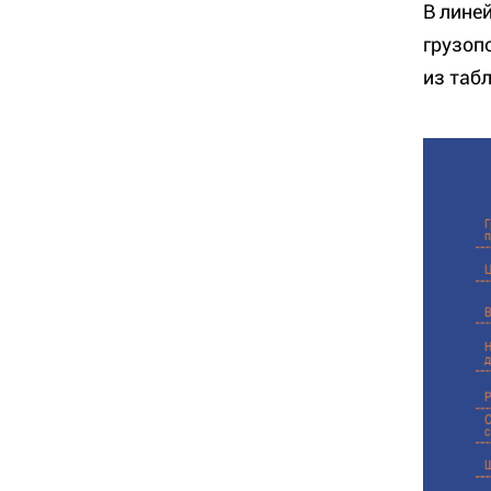
В лине
грузоп
из таб