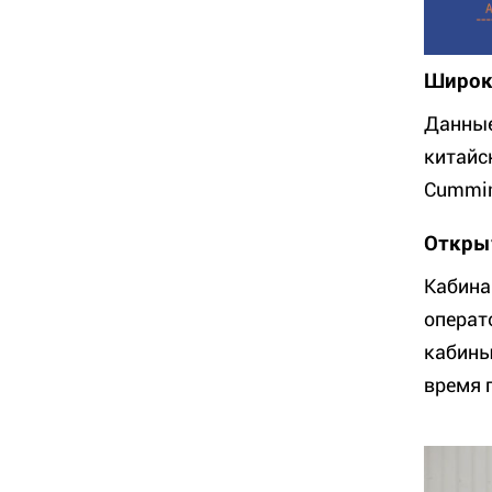
Широк
Данные
китайс
Cummin
Откры
Кабина
операт
кабины
время 