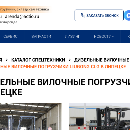
грузчики, складская техника
ЗАКАЗАТЬ ЗВОНОК
u
arenda@actio.ru
ики
Аренда
СЕРВИС
ЗАПЧАСТИ
ЛИЗИНГ
НОВОСТИ
Я
КАТАЛОГ СПЕЦТЕХНИКИ
ДИЗЕЛЬНЫЕ ВИЛОЧНЫЕ 
НЫЕ ВИЛОЧНЫЕ ПОГРУЗЧИКИ LIUGONG CLG В ЛИПЕЦКЕ
ЕЛЬНЫЕ ВИЛОЧНЫЕ ПОГРУЗЧИ
ЕЦКЕ