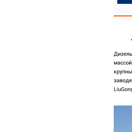
Дизель
массой
крупны
заводят
LiuGon