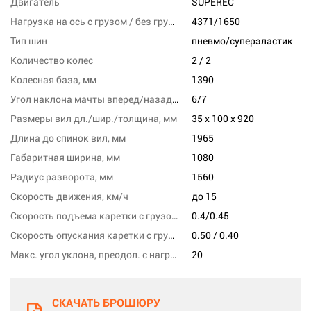
Двигатель
SUPEREC
Нагрузка на ось с грузом / без груза, переднюю, кг
4371/1650
Тип шин
пневмо/суперэластик
Количество колес
2 / 2
Колесная база, мм
1390
Угол наклона мачты вперед/назад, град
6/7
Размеры вил дл./шир./толщина, мм
35 x 100 x 920
Длина до спинок вил, мм
1965
Габаритная ширина, мм
1080
Радиус разворота, мм
1560
Скорость движения, км/ч
до 15
Скорость подъема каретки с грузом/без груза, м/с
0.4/0.45
Скорость опускания каретки с грузом/без груза,м/сек
0.50 / 0.40
Макс. угол уклона, преодол. с нагрузкой, %
20
СКАЧАТЬ БРОШЮРУ