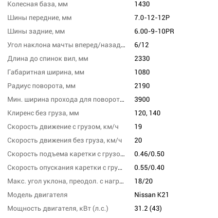
Колесная база, мм
1430
Шины передние, мм
7.0-12-12P
Шины задние, мм
6.00-9-10PR
Угол наклона мачты вперед/назад, град
6/12
Длина до спинок вил, мм
2330
Габаритная ширина, мм
1080
Радиус поворота, мм
2190
Мин. ширина прохода для поворота, мм
3900
Клиренс без груза, мм
120, 140
Скорость движение с грузом, км/ч
19
Скорость движения без груза, км/ч
20
Скорость подъема каретки с грузом/без груза, м/с
0.46/0.50
Скорость опускания каретки с грузом/без груза,м/сек
0.55/0.40
Макс. угол уклона, преодол. с нагрузкой, %
18/20
Модель двигателя
Nissan K21
Мощность двигателя, кВт (л.с.)
31.2 (43)