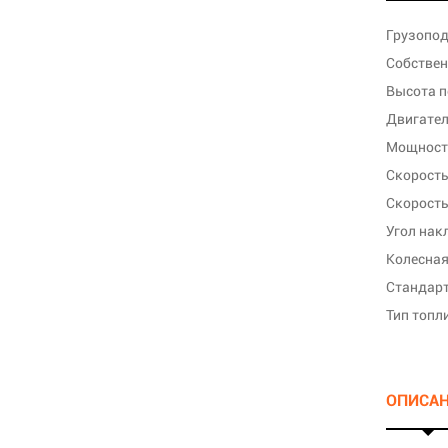
Грузопод
Собствен
Высота п
Двигате
Мощность
Скорость
Скорость
Угол нак
Колесная
Стандарт
Тип топл
ОПИСА