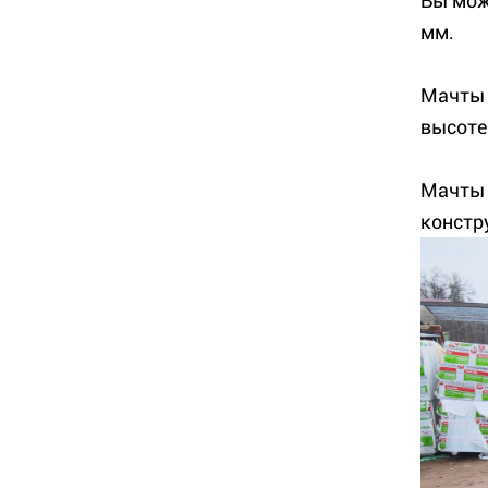
Вы мож
мм.
Мачты 
высоте 
Мачты 
констр