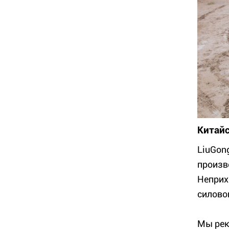
Китайс
LiuGon
произв
Неприх
силово
Мы рек