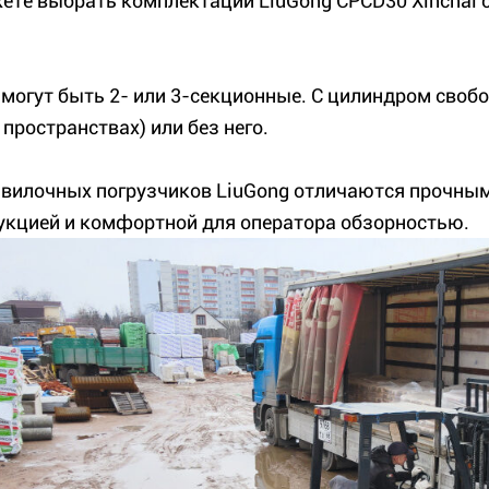
ете выбрать комплектации LiuGong CPCD30 Xinchai с
могут быть 2- или 3-секционные. С цилиндром свобо
пространствах) или без него.
вилочных погрузчиков LiuGong отличаются прочны
укцией и комфортной для оператора обзорностью.