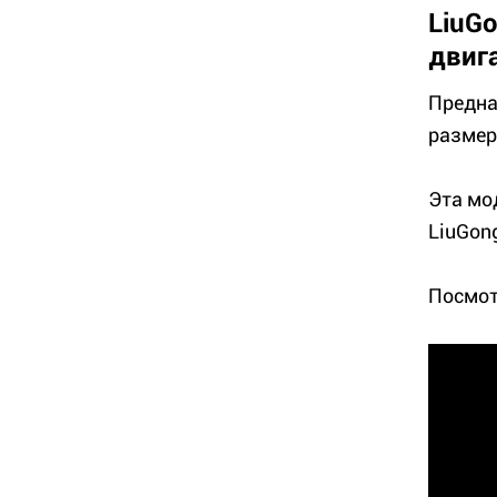
LiuG
двиг
Предна
размер
Эта мо
LiuGon
Посмот