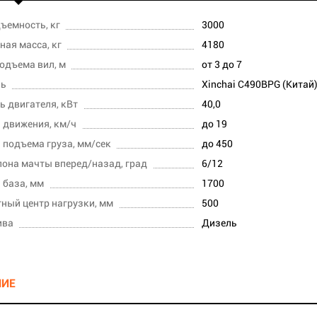
ъемность, кг
3000
ная масса, кг
4180
одъема вил, м
от 3 до 7
ль
Xinchai C490BPG (Китай
 двигателя, кВт
40,0
 движения, км/ч
до 19
 подъема груза, мм/сек
до 450
лона мачты вперед/назад, град
6/12
 база, мм
1700
ный центр нагрузки, мм
500
ива
Дизель
НИЕ