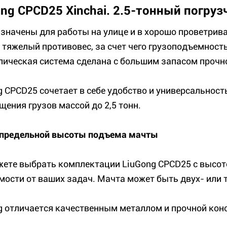
ong CPCD25 Xinchai. 2.5-тонный погру
значены для работы на улице и в хорошо проветрив
е тяжелый противовес, за счет чего грузоподъемность
лическая система сделана с большим запасом прочно
g CPCD25 сочетает в себе удобство и универсальност
щения грузов массой до 2,5 тонн.
предельной высоты подъема мачты
ете выбрать комплектации LiuGong CPCD25 с высото
мости от ваших задач. Мачта может быть двух- или 
g отличается качественным металлом и прочной кон