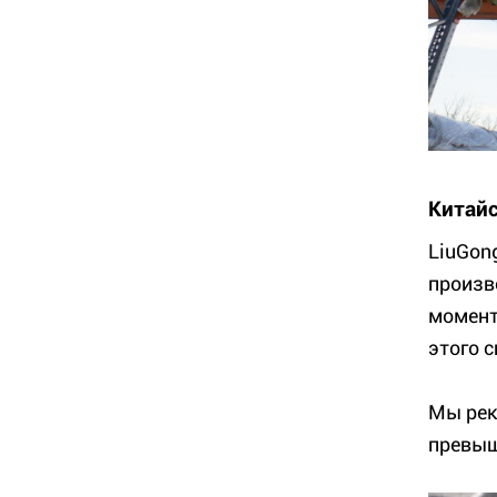
Китайс
LiuGon
произв
момент
этого 
Мы рек
превыш