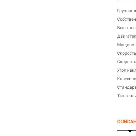
Грузопод
Собствен
Высота п
Двигате
Мощность
Скорость
Скорость
Угол нак
Колесная
Стандарт
Тип топл
ОПИСА