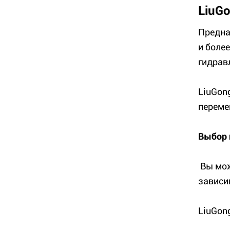
LiuG
Предна
и боле
гидрав
LiuGon
переме
Выбор 
Вы мож
зависи
LiuGon