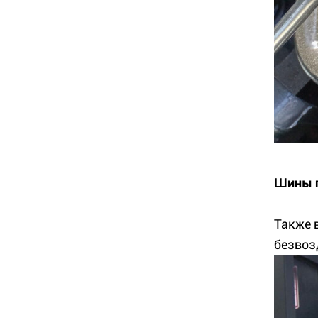
Шины п
Также 
безвоз