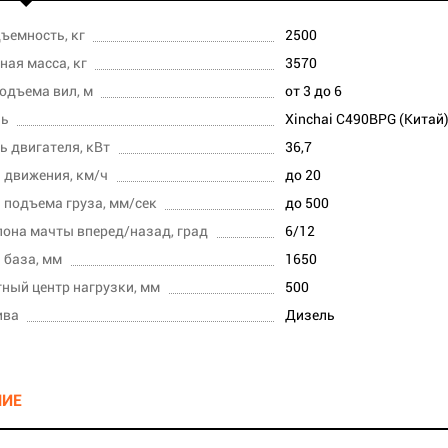
ъемность, кг
2500
ная масса, кг
3570
одъема вил, м
от 3 до 6
ль
Xinchai C490BPG (Китай
 двигателя, кВт
36,7
 движения, км/ч
до 20
 подъема груза, мм/сек
до 500
лона мачты вперед/назад, град
6/12
 база, мм
1650
ный центр нагрузки, мм
500
ива
Дизель
НИЕ