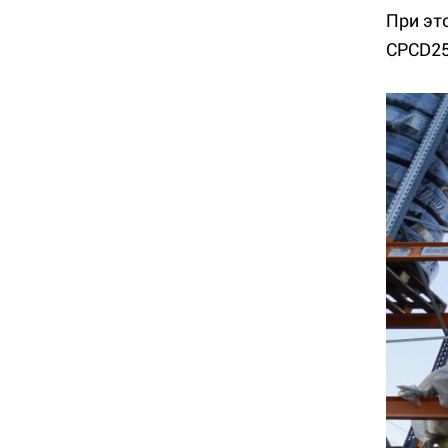
При эт
CPCD25