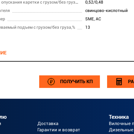
Скорость опускания каретки с грузом/без груза,м/сек
0,52/0,48
ателя
свинцово-кислотный
лер
SME, AC
ваемый подъем с грузом/без груза,%
13
НИЕ
ПОЛУЧИТЬ КП
РА
елю
Техника
и
Доставка
Вилочные 
Гарантии и возврат
Дизельные