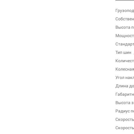
Грузопод
Собствен
Высота п
Мощность
Стандарт
Тип шин
Количест
Колесная
Угол нак
Длина до
Габаритн
Высота 
Радиус п
Скорость