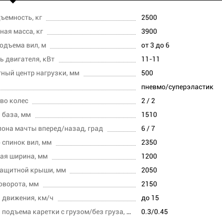
ъемность, кг
2500
ная масса, кг
3900
одъема вил, м
от 3 до 6
 двигателя, кВт
11-11
ный центр нагрузки, мм
500
пневмо/суперэластик
во колес
2 / 2
 база, мм
1510
лона мачты вперед/назад, град
6 / 7
 спинок вил, мм
2350
ая ширина, мм
1200
защитной крыши, мм
2050
оворота, мм
2150
 движения, км/ч
до 15
Скорость подъема каретки с грузом/без груза, м/с
0.3/0.45