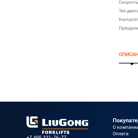
Тип двиг
Контрол
Преодоле
ОПИСА
Покупат
О компани
Оплата
+7 495 221-76-77