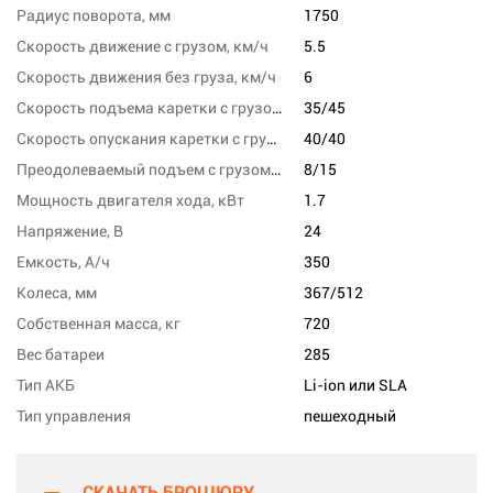
Радиус поворота, мм
1750
Скорость движение с грузом, км/ч
5.5
Скорость движения без груза, км/ч
6
Скорость подъема каретки с грузом/без груза, м/с
35/45
Скорость опускания каретки с грузом/без груза,м/сек
40/40
Преодолеваемый подъем с грузом/без груза,%
8/15
Мощность двигателя хода, кВт
1.7
Напряжение, В
24
Емкость, А/ч
350
Колеса, мм
367/512
Собственная масса, кг
720
Вес батареи
285
Тип АКБ
Li-ion или SLA
Тип управления
пешеходный
СКАЧАТЬ БРОШЮРУ