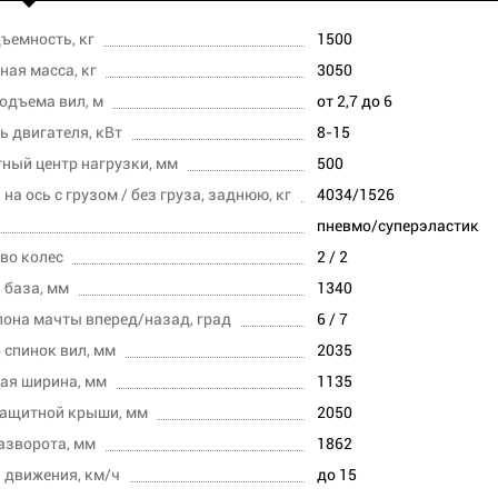
ъемность, кг
1500
ная масса, кг
3050
одъема вил, м
от 2,7 до 6
 двигателя, кВт
8-15
ный центр нагрузки, мм
500
на ось с грузом / без груза, заднюю, кг
4034/1526
пневмо/суперэластик
во колес
2 / 2
 база, мм
1340
лона мачты вперед/назад, град
6 / 7
 спинок вил, мм
2035
ая ширина, мм
1135
защитной крыши, мм
2050
азворота, мм
1862
 движения, км/ч
до 15