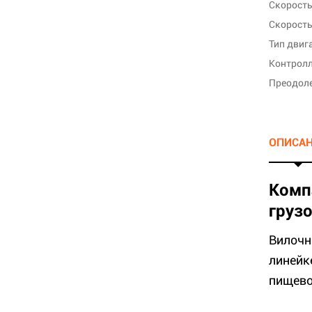
Тип двиг
Контрол
Преодоле
ОПИСА
Комп
груз
Вилочн
линейк
пищево