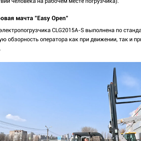
твии человека на рабочем месте погрузчика).
овая мачта "Easy Open"
электропогрузчика CLG2015A-S выполнена по стандар
ую обзорность оператора как при движении, так и п
.