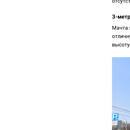
отсутс
3-метр
Мачта 
отличн
высоту