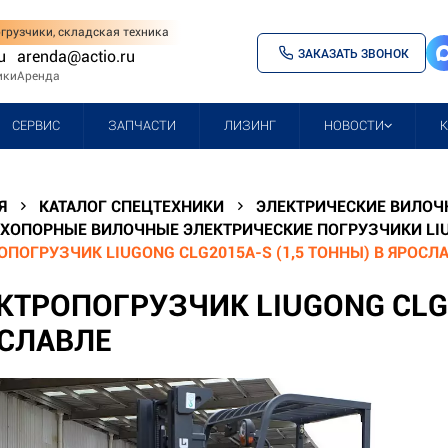
грузчики, складская техника
ЗАКАЗАТЬ ЗВОНОК
u
arenda@actio.ru
ики
Аренда
СЕРВИС
ЗАПЧАСТИ
ЛИЗИНГ
НОВОСТИ
Я
КАТАЛОГ СПЕЦТЕХНИКИ
ЭЛЕКТРИЧЕСКИЕ ВИЛОЧ
ХОПОРНЫЕ ВИЛОЧНЫЕ ЭЛЕКТРИЧЕСКИЕ ПОГРУЗЧИКИ LIU
ОПОГРУЗЧИК LIUGONG CLG2015A-S (1,5 ТОННЫ) В ЯРОСЛ
КТРОПОГРУЗЧИК LIUGONG CLG2
СЛАВЛЕ