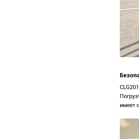
Безоп
CLG201
Погруз
имеет 