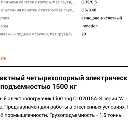
Скорость подъема каретки с грузом/без груза, м/с
0.35/0.5
Скорость опускания каретки с грузом/без груза,м/сек
0,5/0,48
ателя
свинцово-кислотный
леры
Inmotion
ваемый подъем с грузом/без груза,%
20
НИЕ
актный четырехопорный электрическ
оподъемностью 1500 кг
ый электропогрузчик LiuGong CLG2015A-S серии "А" -
е. Предназначен для работы в стесненных условиях.
й промышленности. Грузоподъемность - 1,5 тонны.