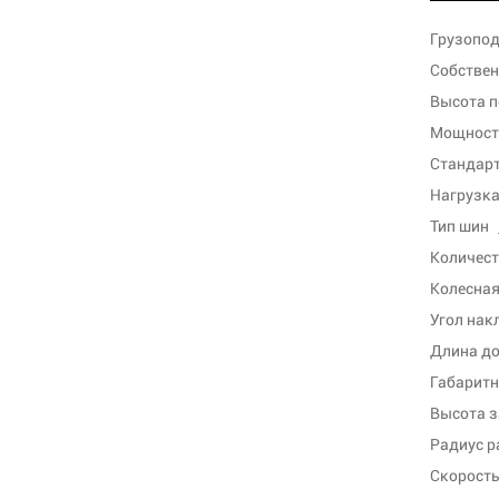
Грузопод
Собствен
Высота п
Мощность
Стандарт
Нагрузка 
Тип шин
Количест
Колесная
Угол нак
Длина до
Габаритн
Высота 
Радиус р
Скорость