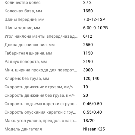
Количество колес
2 / 2
Колесная база, мм
1650
Шины передние, мм
7.0-12-12P
Шины задние, мм
6.00-9-10PR
Угол наклона мачты вперед/назад, град
6/12
Длина до спинок вил, мм
2550
Габаритная ширина, мм
1150
Радиус поворота, мм
2190
Мин. ширина прохода для поворота, мм
3900
Клиренс без груза, мм
120, 140
Скорость движение с грузом, км/ч
19
Скорость движения без груза, км/ч
20
Скорость подъема каретки с грузом/без груза, м/с
0.46/0.50
Скорость опускания каретки с грузом/без груза,м/сек
0.55/0.40
Макс. угол уклона, преодол. с нагрузкой, %
18/20
Модель двигателя
Nissan K25