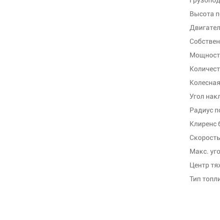
Высота п
Двигате
Собствен
Мощность
Количест
Колесная
Угол нак
Радиус п
Клиренс 
Скорость
Макс. уго
Центр тя
Тип топл