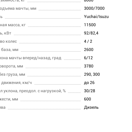
одъема мачты, мм
3000/7000
ль
Yuchai/Isuzu
ная масса, кг
11500
, кВт
92/82,4
во колес
4 / 2
 база, мм
2600
лона мачты вперед/назад, град
6/12
оворота, мм
3780
без груза, мм
290, 300
 движения, км/ч
до 26
л уклона, преодол. с нагрузкой, %
30/28
жести, мм
600
ива
Дизель