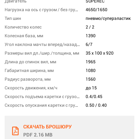
Двигатель
SUPEREC
Нагрузка на ось с грузом / без груза, переднюю, кг
4650/1650
Тип шин
пневмо/суперэластик
Количество колес
2 / 2
Колесная база, мм
1390
Угол наклона мачты вперед/назад, град
6/7
Размеры вил дл./шир./толщина, мм
35 x 100 x 920
Длина до спинок вил, мм
1965
Габаритная ширина, мм
1080
Радиус разворота, мм
1560
Скорость движения, км/ч
до 15
Скорость подъема каретки с грузом/без груза, м/с
0.4/0.45
Скорость опускания каретки с грузом/без груза,м/сек
0.50 / 0.40
СКАЧАТЬ БРОШЮРУ
PDF 2.16 MB