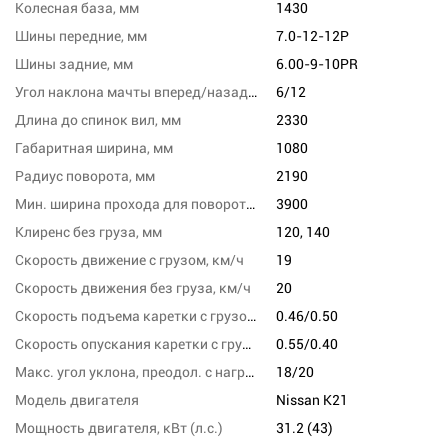
Колесная база, мм
1430
Шины передние, мм
7.0-12-12P
Шины задние, мм
6.00-9-10PR
Угол наклона мачты вперед/назад, град
6/12
Длина до спинок вил, мм
2330
Габаритная ширина, мм
1080
Радиус поворота, мм
2190
Мин. ширина прохода для поворота, мм
3900
Клиренс без груза, мм
120, 140
Скорость движение с грузом, км/ч
19
Скорость движения без груза, км/ч
20
Скорость подъема каретки с грузом/без груза, м/с
0.46/0.50
Скорость опускания каретки с грузом/без груза,м/сек
0.55/0.40
Макс. угол уклона, преодол. с нагрузкой, %
18/20
Модель двигателя
Nissan K21
Мощность двигателя, кВт (л.с.)
31.2 (43)