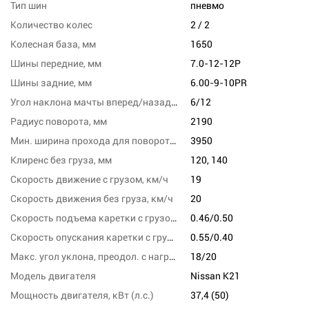
Тип шин
пневмо
Количество колес
2 / 2
Колесная база, мм
1650
Шины передние, мм
7.0-12-12P
Шины задние, мм
6.00-9-10PR
Угол наклона мачты вперед/назад, град
6/12
Радиус поворота, мм
2190
Мин. ширина прохода для поворота, мм
3950
Клиренс без груза, мм
120, 140
Скорость движение с грузом, км/ч
19
Скорость движения без груза, км/ч
20
Скорость подъема каретки с грузом/без груза, м/с
0.46/0.50
Скорость опускания каретки с грузом/без груза,м/сек
0.55/0.40
Макс. угол уклона, преодол. с нагрузкой, %
18/20
Модель двигателя
Nissan K21
Мощность двигателя, кВт (л.с.)
37,4 (50)