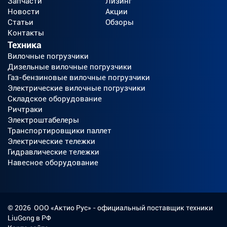
Запчасти
Лизинг
Новости
Акции
Статьи
Обзоры
Контакты
Техника
Вилочные погрузчики
Дизельные вилочные погрузчики
Газ-бензиновые вилочные погрузчики
Электрические вилочные погрузчики
Складское оборудование
Ричтраки
Электроштабелеры
Транспортировщики паллет
Электрические тележки
Гидравлические тележки
Навесное оборудование
©
2026
ООО «Актио Рус»
- официальный поставщик техники
LiuGong в РФ