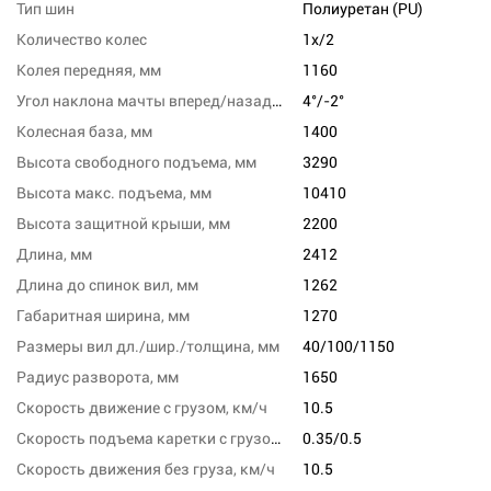
Тип шин
Полиуретан (PU)
Количество колес
1x/2
Колея передняя, мм
1160
Угол наклона мачты вперед/назад, град
4°/-2°
Колесная база, мм
1400
Высота свободного подъема, мм
3290
Высота макс. подъема, мм
10410
Высота защитной крыши, мм
2200
Длина, мм
2412
Длина до спинок вил, мм
1262
Габаритная ширина, мм
1270
Размеры вил дл./шир./толщина, мм
40/100/1150
Радиус разворота, мм
1650
Скорость движение с грузом, км/ч
10.5
Скорость подъема каретки с грузом/без груза, м/с
0.35/0.5
Скорость движения без груза, км/ч
10.5