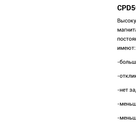
CPD5
Высоку
магнит
постоя
имеют:
-больш
-откли
-нет з
-меньш
-меньш