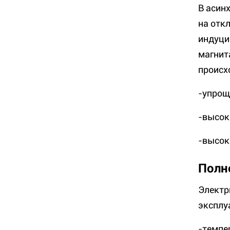
В асин
на отк
индуци
магнит
происх
-упрощ
-высок
-высок
Полн
Электр
эксплу
-темпе