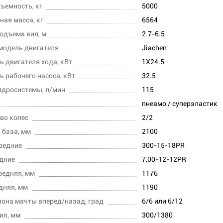
ъемность, кг
5000
ная масса, кг
6564
одъема вил, м
2.7-6.5
модель двигателя
Jiachen
 двигателя хода, кВт
1Х24.5
 рабочего насоса, кВт
32.5
идросистемы, л/мин
115
пневмо / суперэластик
во колес
2/2
 база, мм
2100
редние
300-15-18PR
дние
7,00-12-12PR
редняя, мм
1176
дняя, мм
1190
лона мачты вперед/назад, град
6/6 или 6/12
ил, мм
300/1380