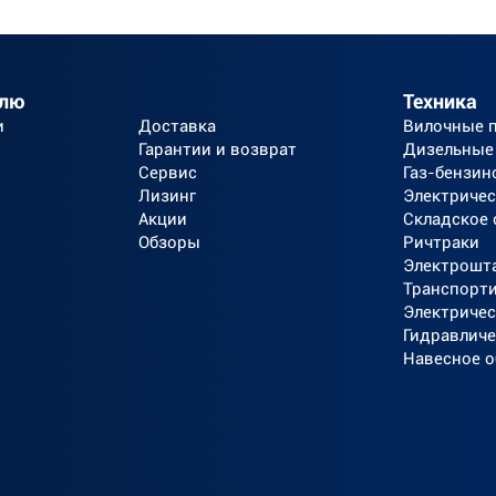
елю
Техника
и
Доставка
Вилочные 
Гарантии и возврат
Дизельные
Сервис
Газ-бензин
Лизинг
Электричес
Акции
Складское
Обзоры
Ричтраки
Электрошт
Транспорт
Электричес
Гидравличе
Навесное 