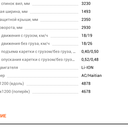
 спинок вил, мм
3230
ая ширина, мм
1493
защитной крыши, мм
2350
оворота, мм
2930
 движения с грузом, км/ч
18/19
 движения без груза, км/ч
18/26
Скорость подъема каретки с грузом/без груза, м/с
0,40/0,50
Скорость опускания каретки с грузом/без груза,м/с
0,52/0,48
двигателя
Li-ION
лер
AC/Haitian
1200 (вдоль)
4878
x1200 (поперёк)
4678
НИЕ