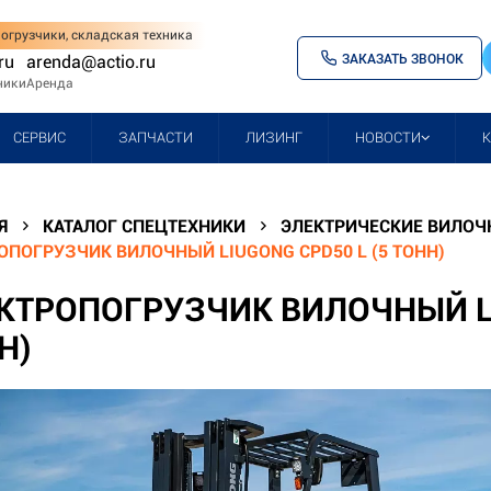
огрузчики, складская техника
ЗАКАЗАТЬ ЗВОНОК
ru
arenda@actio.ru
ники
Аренда
СЕРВИС
ЗАПЧАСТИ
ЛИЗИНГ
НОВОСТИ
Я
КАТАЛОГ СПЕЦТЕХНИКИ
ЭЛЕКТРИЧЕСКИЕ ВИЛОЧ
ОПОГРУЗЧИК ВИЛОЧНЫЙ LIUGONG CPD50 L (5 ТОНН)
КТРОПОГРУЗЧИК ВИЛОЧНЫЙ LI
Н)