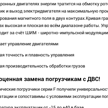
хронных двигателях энергии тратится на обмотку рот
лик и выход электридвигателя на максимальную про
рования магнитного поля в двух контурах.Кривая г
ах высокая и плоская во всём диапазоне работы. Уп
одит за счёт ШИМ - широтно-импульсной модуляции 
ает управление двигателями
ая точность и плавность управления
ая производительность обработки грузов
оценная замена погрузчикам с ДВС!
ические погрузчики серии F получили универсальнос
атации и сопоставимы с условиями эксплуатации пог
ратура эксплуатации от -15 до +40 в базе