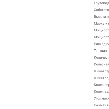
Грузопод
Собствен
Высота п
Марка и 
Мощность
Мощность
Расход г
Тип шин
Количест
Колесная
Шины пе
Шины за
Колея пе
Колея за
Угол нак
Размах в