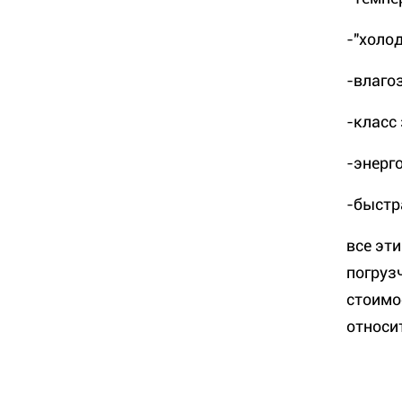
-"холод
-влаго
-класс
-энерг
-быстр
все эт
погруз
стоимо
относи