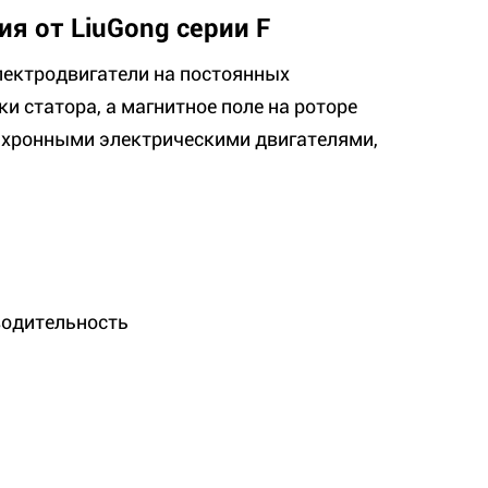
я от LiuGong серии F
ектродвигатели на постоянных
и статора, а магнитное поле на роторе
инхронными электрическими двигателями,
водительность