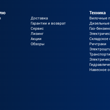
елю
Техника
и
Доставка
Вилочные 
Гарантии и возврат
Дизельные
Сервис
Газ-бензин
Лизинг
Электричес
Акции
Складское
Обзоры
Ричтраки
Электрошт
Транспорт
Электричес
Гидравличе
Навесное 