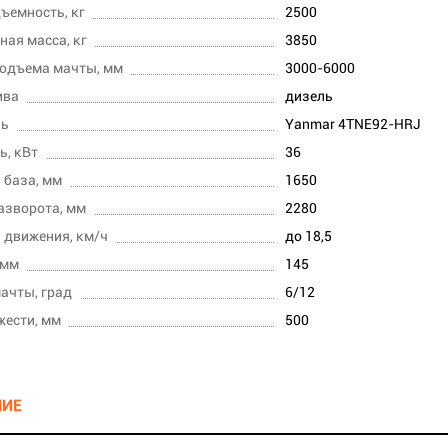
ъемность, кг
2500
ная масса, кг
3850
одъема мачты, мм
3000-6000
ива
дизель
ль
Yanmar 4TNE92-HRJ
, кВт
36
 база, мм
1650
азворота, мм
2280
 движения, км/ч
до 18,5
 мм
145
ачты, град
6/12
жести, мм
500
НИЕ