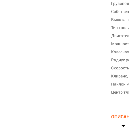
Грузопод
Собствен
Высота п
Тип топл
Двигате
Мощность
Колесная
Радиус р
Скорость
Клиренс,
Наклон м
Центр тя
ОПИСА