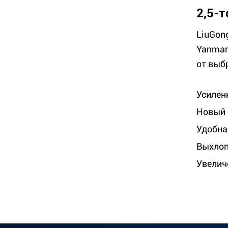
2,5-
LiuGon
Yanmar
от выб
Усилен
Новый 
Удобна
Выхлоп
Увелич