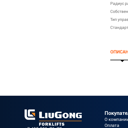
Радиус р
Собствен
Тип упра
Стандарт
ОПИСА
Покупат
О компани
Оплата