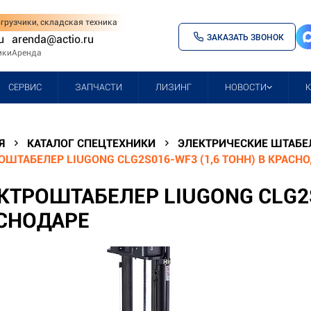
грузчики, складская техника
ЗАКАЗАТЬ ЗВОНОК
u
arenda@actio.ru
ики
Аренда
СЕРВИС
ЗАПЧАСТИ
ЛИЗИНГ
НОВОСТИ
Я
КАТАЛОГ СПЕЦТЕХНИКИ
ЭЛЕКТРИЧЕСКИЕ ШТАБЕ
ОШТАБЕЛЕР LIUGONG CLG2S016-WF3 (1,6 ТОНН) В КРАСН
КТРОШТАБЕЛЕР LIUGONG CLG2S0
СНОДАРЕ