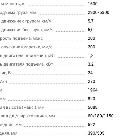
ъемность, кг
1600
одъема груза, мм
2900-5300
 движение с грузом, км/ч
5,7
 движения без груза, км/ч
6,0
рость подъема, мм/с
200
 опускания каретки, мм/с
200
 двигателя движения, кВт
1,3
 двигателя подъема, кВт
3,2
ие, В
24
 А/ч
270
м
1964
 мм
820
ая высота (макс.), мм
5088
вил дл./шир./толщина, мм
60/180/1150
редняя, мм
522
дняя, мм
390/505