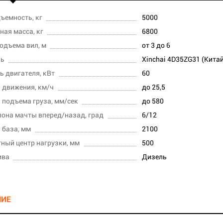
ъемность, кг
5000
ная масса, кг
6800
одъема вил, м
от 3 до 6
ль
Xinchai 4D35ZG31 (Кита
 двигателя, кВт
60
 движения, км/ч
до 25,5
 подъема груза, мм/сек
до 580
лона мачты вперед/назад, град
6/12
 база, мм
2100
ный центр нагрузки, мм
500
ива
Дизель
НИЕ