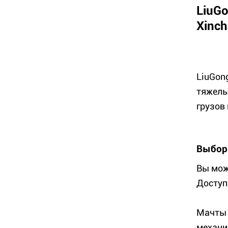
LiuG
Xinch
LiuGon
тяжелы
грузов 
Выбор
Вы мож
Доступ
Мачты 
механи