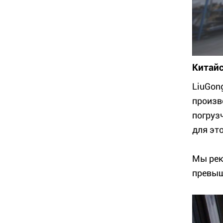
Китайс
LiuGon
произв
погруз
для эт
Мы рек
превыш