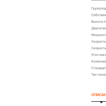
Грузопод
Собствен
Высота п
Двигате
Мощность
Скорость
Скорость
Угол нак
Колесная
Стандарт
Тип топл
ОПИСА