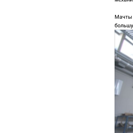
Мачты 
большу