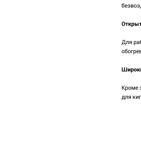
безвоз
Открыт
Для ра
обогре
Широки
Кроме 
для кип