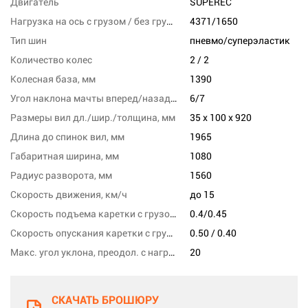
Двигатель
SUPEREC
Нагрузка на ось с грузом / без груза, переднюю, кг
4371/1650
Тип шин
пневмо/суперэластик
Количество колес
2 / 2
Колесная база, мм
1390
Угол наклона мачты вперед/назад, град
6/7
Размеры вил дл./шир./толщина, мм
35 x 100 x 920
Длина до спинок вил, мм
1965
Габаритная ширина, мм
1080
Радиус разворота, мм
1560
Скорость движения, км/ч
до 15
Скорость подъема каретки с грузом/без груза, м/с
0.4/0.45
Скорость опускания каретки с грузом/без груза,м/сек
0.50 / 0.40
Макс. угол уклона, преодол. с нагрузкой, %
20
СКАЧАТЬ БРОШЮРУ