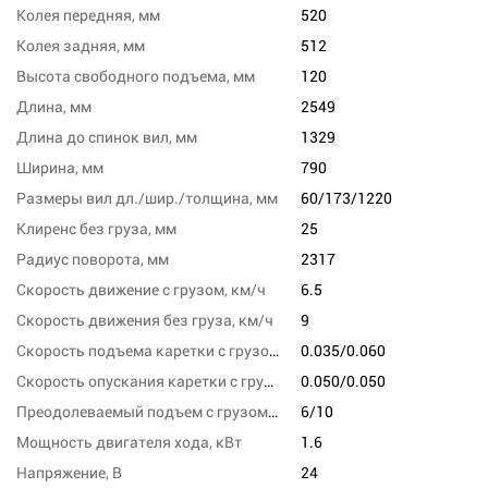
Колея передняя, мм
520
Колея задняя, мм
512
Высота свободного подъема, мм
120
Длина, мм
2549
Длина до спинок вил, мм
1329
Ширина, мм
790
Размеры вил дл./шир./толщина, мм
60/173/1220
Клиренс без груза, мм
25
Радиус поворота, мм
2317
Скорость движение с грузом, км/ч
6.5
Скорость движения без груза, км/ч
9
Скорость подъема каретки с грузом/без груза, м/с
0.035/0.060
Скорость опускания каретки с грузом/без груза,м/сек
0.050/0.050
Преодолеваемый подъем с грузом/без груза,%
6/10
Мощность двигателя хода, кВт
1.6
Напряжение, В
24