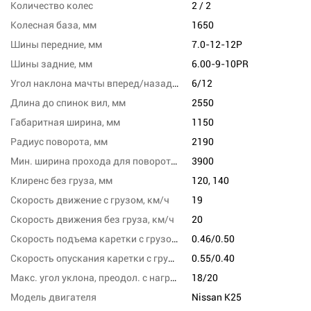
Количество колес
2 / 2
Колесная база, мм
1650
Шины передние, мм
7.0-12-12P
Шины задние, мм
6.00-9-10PR
Угол наклона мачты вперед/назад, град
6/12
Длина до спинок вил, мм
2550
Габаритная ширина, мм
1150
Радиус поворота, мм
2190
Мин. ширина прохода для поворота, мм
3900
Клиренс без груза, мм
120, 140
Скорость движение с грузом, км/ч
19
Скорость движения без груза, км/ч
20
Скорость подъема каретки с грузом/без груза, м/с
0.46/0.50
Скорость опускания каретки с грузом/без груза,м/сек
0.55/0.40
Макс. угол уклона, преодол. с нагрузкой, %
18/20
Модель двигателя
Nissan K25