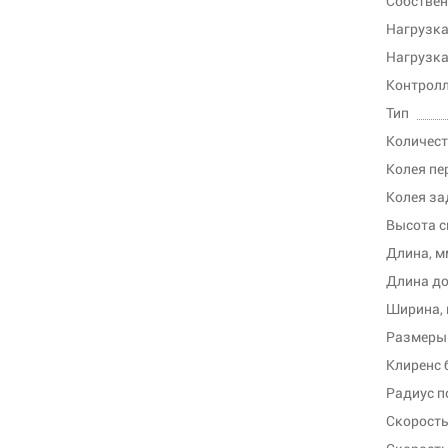
Собствен
Нагрузка 
Контрол
Тип
Количест
Колея пе
Колея за
Высота с
Длина, м
Длина до
Ширина,
Размеры 
Клиренс 
Радиус п
Скорость