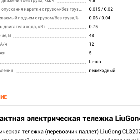
 движения без груза, км/ч
4.8
Скорость опускания каретки с грузом/без груза,м/сек
0.015 / 0.02
ваемый подъем с грузом/без груза,%
0.06 / 0.04
 двигателя хода, кВт
0.75
ие, В
48
 А/ч
12
реи
5
Li-ion
вления
пешеходный
НИЕ
актная электрическая тележка LiuGon
ическая тележка (перевозчик паллет) LiuGong CLG20