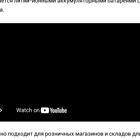
ется литий-ионными аккумуляторными батареями Li-
а.
но подходит для розничных магазинов и складов дл