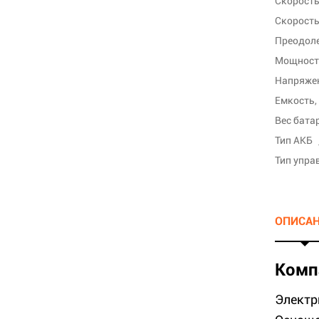
Скорость
Преодоле
Мощность
Напряжен
Емкость,
Вес бата
Тип АКБ
Тип упра
ОПИСА
Комп
Электр