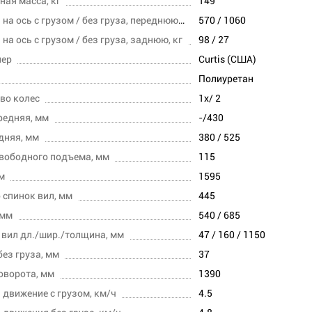
ная масса, кг
149
Нагрузка на ось с грузом / без груза, переднюю, кг
570 / 1060
на ось с грузом / без груза, заднюю, кг
98 / 27
лер
Curtis (США)
Полиуретан
во колес
1x/ 2
редняя, мм
-/430
дняя, мм
380 / 525
вободного подъема, мм
115
м
1595
 спинок вил, мм
445
 мм
540 / 685
вил дл./шир./толщина, мм
47 / 160 / 1150
без груза, мм
37
оворота, мм
1390
 движение с грузом, км/ч
4.5