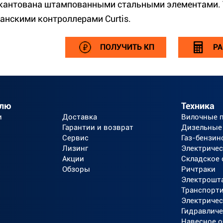
кантована штампованными стальными элементами.
анскими контроллерами Curtis.
ПОЛУЧИТЬ КП
РА
елю
Техника
и
Доставка
Вилочные 
Гарантии и возврат
Дизельные
Сервис
Газ-бензин
Лизинг
Электричес
Акции
Складское
Обзоры
Ричтраки
Электрошт
Транспорт
Электричес
Гидравличе
Навесное 