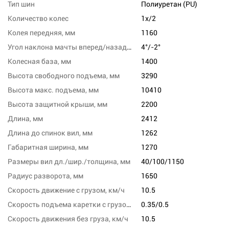
Тип шин
Полиуретан (PU)
Количество колес
1x/2
Колея передняя, мм
1160
Угол наклона мачты вперед/назад, град
4°/-2°
Колесная база, мм
1400
Высота свободного подъема, мм
3290
Высота макс. подъема, мм
10410
Высота защитной крыши, мм
2200
Длина, мм
2412
Длина до спинок вил, мм
1262
Габаритная ширина, мм
1270
Размеры вил дл./шир./толщина, мм
40/100/1150
Радиус разворота, мм
1650
Скорость движение с грузом, км/ч
10.5
Скорость подъема каретки с грузом/без груза, м/с
0.35/0.5
Скорость движения без груза, км/ч
10.5