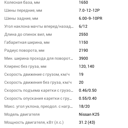
Колесная база, мм
1650
Шины передние, мм
7.0-12-12P
Шины задние, мм
6.00-9-10PR
Угол наклона мачты вперед/назад, град
6/12
Длина до спинок вил, мм
2550
Габаритная ширина, мм
1150
Радиус поворота, мм
2190
Мин. ширина прохода для поворота, мм
3900
Клиренс без груза, мм
120, 140
Скорость движение с грузом, км/ч
19
Скорость движения без груза, км/ч
20
Скорость подъема каретки с грузом/без груза, м/с
0.46/0.50
Скорость опускания каретки с грузом/без груза,м/сек
0.55/0.40
Макс. угол уклона, преодол. с нагрузкой, %
18/20
Модель двигателя
Nissan K25
Мощность двигателя, кВт (л.с.)
31.2 (43)