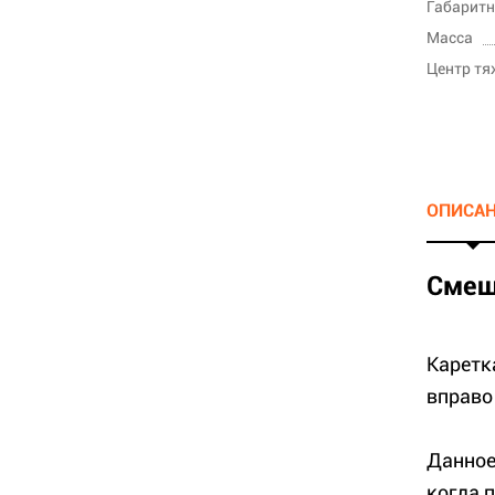
Габаритн
Масса
Центр тя
ОПИСА
Смещ
Каретк
вправо
Данное
когда 