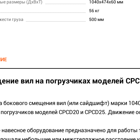
ые размеры (ДхВхТ)
1040х474х60 мм
56 кг
жести груза
500 мм
НИЕ
ение вил на погрузчиках моделей CP
а бокового смещения вил (или сайдшифт) марки 1040
 погрузчиков моделей CPCD20 и CPCD25. Движение о
 навесное оборудование предназначено для работы т
площади небольшие или межстеллажное расстояние у