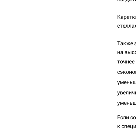
Каретк
стелла
Также 
на выс
точнее 
сэконо
уменьш
увелич
уменьш
Если с
к спец