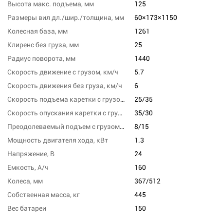
Высота макс. подъема, мм
125
Размеры вил дл./шир./толщина, мм
60×173×1150
Колесная база, мм
1261
Клиренс без груза, мм
25
Радиус поворота, мм
1440
Скорость движение с грузом, км/ч
5.7
Скорость движения без груза, км/ч
6
Скорость подъема каретки с грузом/без груза, м/с
25/35
Скорость опускания каретки с грузом/без груза,м/сек
35/30
Преодолеваемый подъем с грузом/без груза,%
8/15
Мощность двигателя хода, кВт
1.3
Напряжение, В
24
Емкость, А/ч
160
Колеса, мм
367/512
Собственная масса, кг
445
Вес батареи
150