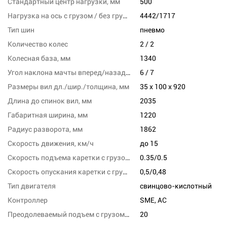
Стандартный центр нагрузки, мм
500
Нагрузка на ось с грузом / без груза, заднюю, кг
4442/1717
Тип шин
пневмо
Количество колес
2 / 2
Колесная база, мм
1340
Угол наклона мачты вперед/назад, град
6 / 7
Размеры вил дл./шир./толщина, мм
35 x 100 x 920
Длина до спинок вил, мм
2035
Габаритная ширина, мм
1220
Радиус разворота, мм
1862
Скорость движения, км/ч
до 15
Скорость подъема каретки с грузом/без груза, м/с
0.35/0.5
Скорость опускания каретки с грузом/без груза,м/сек
0,5/0,48
Тип двигателя
свинцово-кислотный
Контроллер
SME, AC
Преодолеваемый подъем с грузом/без груза,%
20