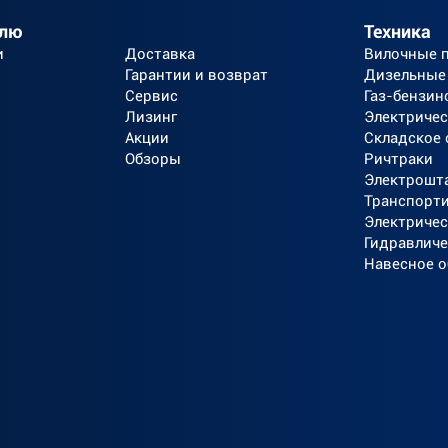
елю
Техника
и
Доставка
Вилочные 
Гарантии и возврат
Дизельные
Сервис
Газ-бензин
Лизинг
Электричес
Акции
Складское
Обзоры
Ричтраки
Электрошт
Транспорт
Электричес
Гидравличе
Навесное 