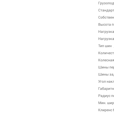
Грузопод
Стандарт
Собствен
Высота п
Нагрузка 
Тип шин
Количест
Колесная
Шины пе
Шины за
Угол нак
Габаритн
Радиус п
Мин. шир
Клиренс 