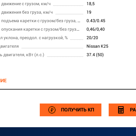
 движение с грузом, км/ч
18,5
 движения без груза, км/ч
19
Скорость подъема каретки с грузом/без груза, м/с
0.43/0.45
Скорость опускания каретки с грузом/без груза,м/сек
0,46/0,40
л уклона, преодол. с нагрузкой, %
20/20
вигателя
Nissan K25
 двигателя, кВт (л.с.)
37.4 (50)
НИЕ
ПОЛУЧИТЬ КП
РА