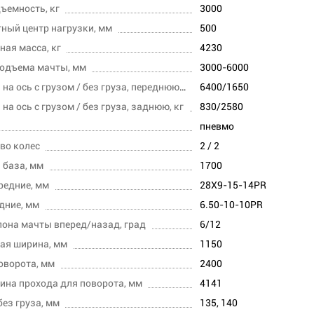
ъемность, кг
3000
ный центр нагрузки, мм
500
ная масса, кг
4230
одъема мачты, мм
3000-6000
Нагрузка на ось с грузом / без груза, переднюю, кг
6400/1650
на ось с грузом / без груза, заднюю, кг
830/2580
пневмо
во колес
2 / 2
 база, мм
1700
редние, мм
28X9-15-14PR
дние, мм
6.50-10-10PR
лона мачты вперед/назад, град
6/12
ая ширина, мм
1150
оворота, мм
2400
ина прохода для поворота, мм
4141
без груза, мм
135, 140