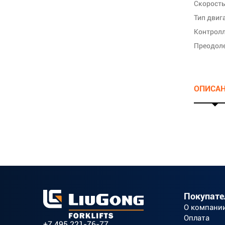
Тип двиг
Контрол
Преодоле
ОПИСА
Покупат
О компани
Оплата
+7 495 221-76-77