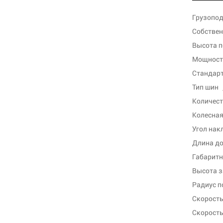
Грузопод
Собствен
Высота п
Мощность
Стандарт
Тип шин
Количест
Колесная
Угол нак
Длина до
Габаритн
Высота 
Радиус п
Скорость