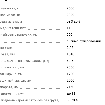
ъемность, кг
2500
ная масса, кг
3900
одъема вил, м
от 3 до 6
 двигателя, кВт
11-11
ный центр нагрузки, мм
500
пневмо/суперэластик
во колес
2 / 2
 база, мм
1510
лона мачты вперед/назад, град
6 / 7
 спинок вил, мм
2350
ая ширина, мм
1200
защитной крыши, мм
2050
оворота, мм
2150
 движения, км/ч
до 15
Скорость подъема каретки с грузом/без груза, м/с
0.3/0.45