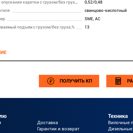
Скорость опускания каретки с грузом/без груза,м/сек
0,52/0,48
ателя
свинцово-кислотный
лер
SME, AC
ваемый подъем с грузом/без груза,%
13
НИЕ
ПОЛУЧИТЬ КП
РА
елю
Техника
и
Доставка
Вилочные 
Гарантии и возврат
Дизельные