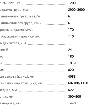
ъемность, кг
1200
одъема груза, мм
2900-3600
 движение с грузом, км/ч
6
 движения без груза, км/ч
6
рость подъема, мм/с
170
 опускания каретки,мм/с
110
 двигателя, кВт
1,3
ие, В
24
 А/ч
180
м
1919
 мм
820
ая высота (макс.), мм
4088
вил дл./шир./толщина, мм
60/180/1150
редняя, мм
522
дняя, мм
390/505
азворота, мм
1440