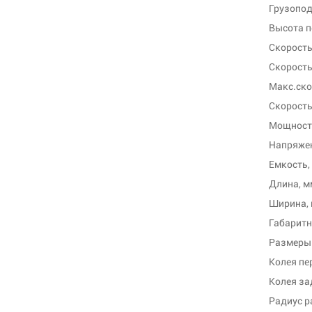
Грузопод
Высота п
Скорость
Скорость
Макс.ско
Скорость
Мощность
Напряжен
Емкость,
Длина, м
Ширина,
Габаритн
Размеры 
Колея пе
Колея за
Радиус р