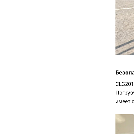
Безоп
CLG201
Погруз
имеет 