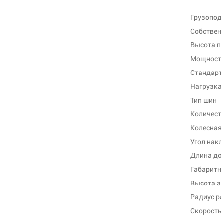
Грузопод
Собствен
Высота п
Мощность
Стандарт
Нагрузка 
Тип шин
Количест
Колесная
Угол нак
Длина до
Габаритн
Высота 
Радиус р
Скорость