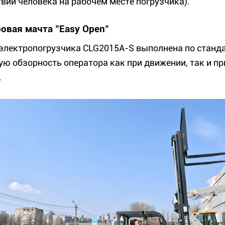
твии человека на рабочем месте погрузчика).
овая мачта "Easy Open"
электропогрузчика CLG2015A-S выполнена по стандар
ую обзорность оператора как при движении, так и п
.