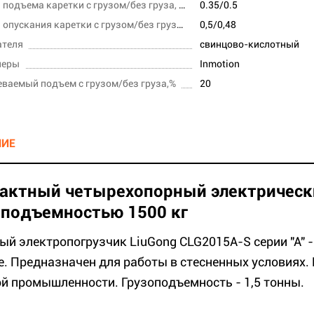
Скорость подъема каретки с грузом/без груза, м/с
0.35/0.5
Скорость опускания каретки с грузом/без груза,м/сек
0,5/0,48
ателя
свинцово-кислотный
леры
Inmotion
ваемый подъем с грузом/без груза,%
20
НИЕ
актный четырехопорный электрическ
оподъемностью 1500 кг
ый электропогрузчик LiuGong CLG2015A-S серии "А" -
е. Предназначен для работы в стесненных условиях.
й промышленности. Грузоподъемность - 1,5 тонны.