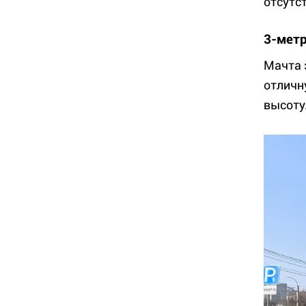
отсутс
3-метр
Мачта 
отличн
высоту