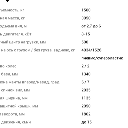
ъемность, кг
1500
ная масса, кг
3050
одъема вил, м
от 2,7 до 6
 двигателя, кВт
8-15
ный центр нагрузки, мм
500
на ось с грузом / без груза, заднюю, кг
4034/1526
пневмо/суперэластик
во колес
2 / 2
 база, мм
1340
лона мачты вперед/назад, град
6 / 7
 спинок вил, мм
2035
ая ширина, мм
1135
защитной крыши, мм
2050
азворота, мм
1862
 движения, км/ч
до 15