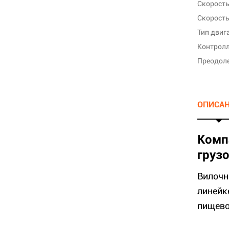
Тип двиг
Контрол
Преодоле
ОПИСА
Комп
груз
Вилочн
линейк
пищево