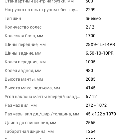
Стандартный центр нагрузки, мм
500
Нагрузка на ось с грузом / без груза, заднюю, кг
2299
Тип шин
пневмо
Количество колес
2 / 2
Колесная база, мм
1700
Шины передние, мм
28X9-15-14PR
Шины задние, мм
6.50-10-10PR
Колея передняя, мм
1005
Колея задняя, мм
980
Высота мачты, мм
2085
Высота макс. подъема, мм
4145
Угол наклона мачты вперед/назад, град
6 / 12
Размах вил, мм
272 - 1072
Размеры вил дл./шир./толщина, мм
45 x 122 x 1070
Длина до спинок вил, мм
2565
Габаритная ширина, мм
1264